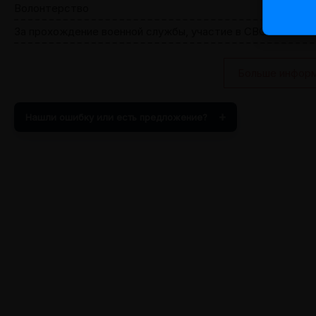
Волонтерство
За прохождение военной службы, участие в СВО
О ЕГЭ
Больше информ
ПРОЧЕЕ
Нашли ошибку или есть предложение?
Целевое
Журнал
Задать вопрос
Поиск