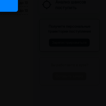

Анализ шансов
до 10
поступить
до 10
⌄
Получите персональные
траектории поступления
⌄
Зарегистрироваться
›
Вы работаете в вузе?
›
Оставьте заявку
⌄