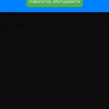
Навигатор абитуриента
ации в "Навигаторе абитуриента"