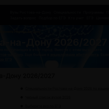
Вузы Ростова-на-Дону
Специальности
Программы
П
Задать вопрос
Подбор по ЕГЭ
Кто учит
ЕГЭ
Целев
итуриента Ростова-на-Дону
а-на-Дону 2026/2027
ля поступающих в этот город. Вместе с этим вы можете
стов-на-Дону
. Еще больше в
энциклопедии абитуриента
. Если
ор ЕГЭ
на-Дону 2026/2027
Специальности Ростова-на-Дону 2026 по ваши
Черный список вузов 2026
Выберите вуз по ЕГЭ