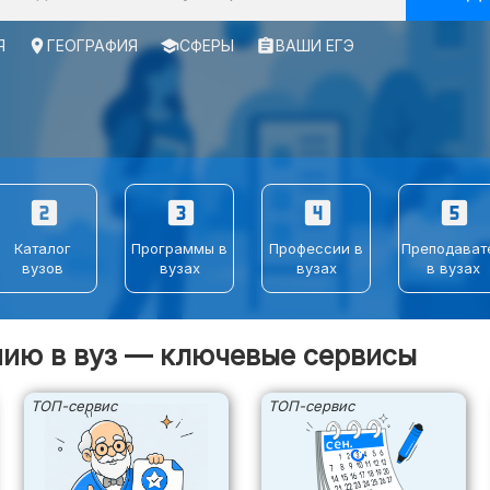
Я
place
ГЕОГРАФИЯ
school
СФЕРЫ
assignment
ВАШИ ЕГЭ
looks_two
looks_3
looks_4
looks_5
Каталог
Программы в
Профессии в
Преподават
вузов
вузах
вузах
в вузах
нию в вуз — ключевые сервисы
ТОП-сервис
ТОП-сервис