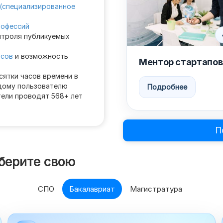
(специализированное
рофессий
нтроля публикуемых
осов
и возможность
Ментор стартапов
сятки часов времени в
дому пользователю
Подробнее
тели проводят 568+ лет
П
берите свою
СПО
Бакалавриат
Магистратура