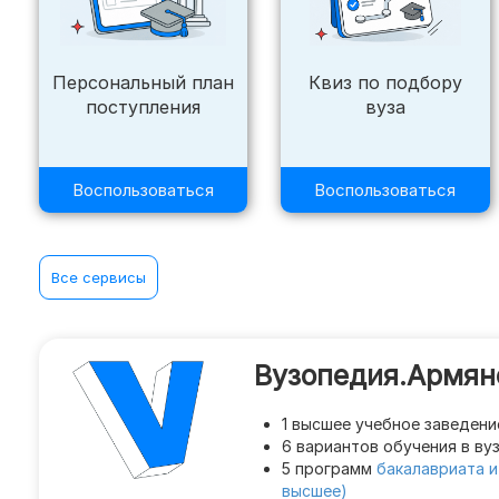
ПРОЧЕЕ
Персональный план
Квиз по подбору
поступления
вуза
Целевое
Воспользоваться
Воспользоваться
Журнал
Задать вопрос
Все сервисы
Поиск
Вузопедия.Армян
1 высшее учебное заведени
6 вариантов обучения в ву
5 программ
бакалавриата и
высшее)