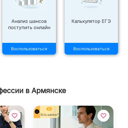
Анализ шансов
Калькулятор ЕГЭ
поступить онлайн
⌄
Воспользоваться
Воспользоваться
›
›
⌄
фессии в Армянске
remove_red_eye
info
Есть шансы?