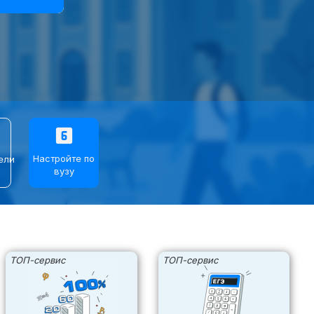
›
›
›
looks_6
Настройте по
ели
вузу
⌄
⌄
ТОП-сервис
ТОП-сервис
⌄