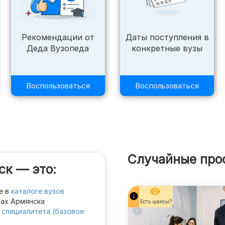
Рекомендации от
Даты поступления в
Деда Вузопеда
конкретные вузы
Воспользоваться
Воспользоваться
Случайные про
ск — это:
remove_red_eye
е в
каталоге вузов
info
зах Армянска
Есть шансы?
 специалитета (базовое