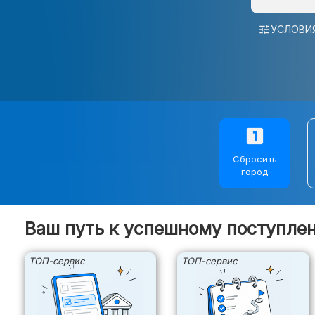
Даты в вузах
tune
УСЛОВИ
Дни открытых дверей
Траектория поступления
looks_one
ПОДБОР ВУЗА
Сбросить
город
Сервисы
Подбор по ЕГЭ
Ваш путь к успешному поступле
ТОП-сервис
ТОП-сервис
ЕГЭ
О ЕГЭ