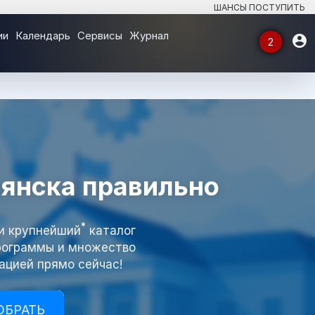
ШАНСЫ ПОСТУПИТЬ
ии
Календарь
Сервисы
Журнал

2
⌄
⌄
мянска правильно
⌄
*
и крупнейший
каталог
⌄
программы и множество
ацией прямо сейчас!