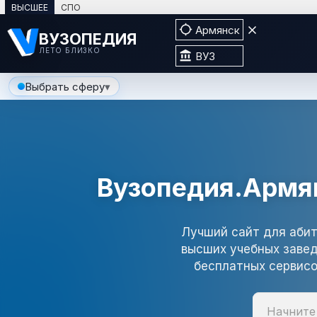
ВЫСШЕЕ
СПО

Армянск

ВУЗОПЕДИЯ
ЛЕТО БЛИЗКО

ВУЗ
Выбрать сферу
▾
КАТАЛОГ — АРМЯНСК
Вузы Армянска
Специальности
Вузопедия.Армян
Программы
Лучший сайт для абит
Профессии
высших учебных завед
бесплатных сервисо
ДАТЫ ПОСТУПЛЕНИЯ