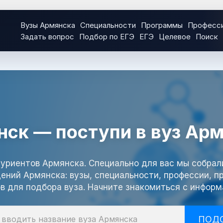
Вузы Армянска
Специальности
Программы
Професс
Задать вопрос
Подбор по ЕГЭ
ЕГЭ
Целевое
Поиск
ск — поступи в вуз Ар
уриентов Армянска. Специально для вас мы собрал
ений Армянска: вузы, специальности, профессии, 
в для подбора вуза. Начните знакомиться с информ