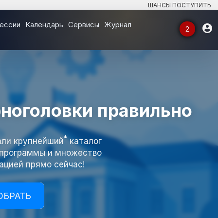
ШАНСЫ ПОСТУПИТЬ
ессии
Календарь
Сервисы
Журнал

2
⌄
рноголовки правильно
⌄
*
али крупнейший
каталог
⌄
, программы и множество
ацией прямо сейчас!
⌄