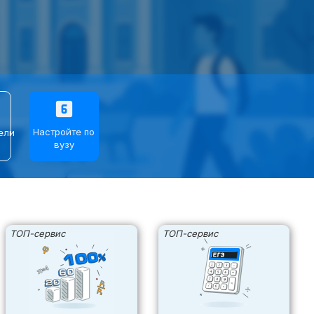
›
›
›
looks_6
Настройте по
ели
вузу
⌄
⌄
ТОП-сервис
ТОП-сервис
⌄