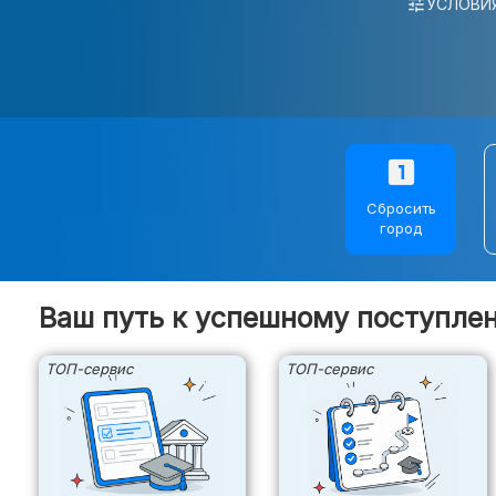
tune
УСЛОВИ
Даты в вузах
Дни открытых дверей
Траектория поступления
looks_one
Сбросить
ПОДБОР ВУЗА
город
Сервисы
Ваш путь к успешному поступле
Подбор по ЕГЭ
ТОП-сервис
ТОП-сервис
ЕГЭ
О ЕГЭ