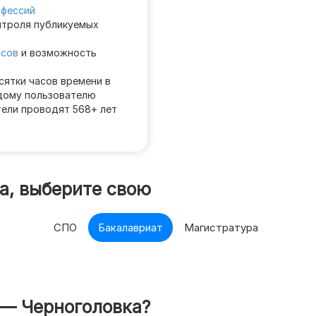
офессий
нтроля публикуемых
осов
и возможность
сятки часов времени в
дому пользователю
тели проводят 568+ лет
а, выберите свою
СПО
Бакалавриат
Магистратура
 — Черноголовка?