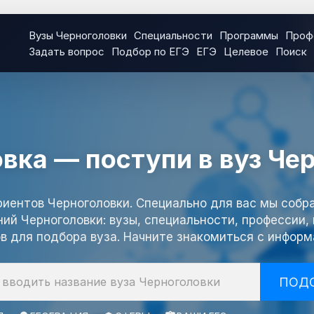
Вузы Черноголовки
Специальности
Программы
Проф
Задать вопрос
Подбор по ЕГЭ
ЕГЭ
Целевое
Поиск
вка — поступи в вуз Че
иентов Черноголовки. Специально для вас мы собр
ий Черноголовки: вузы, специальности, профессии
в для подбора вуза. Начните знакомиться с информ