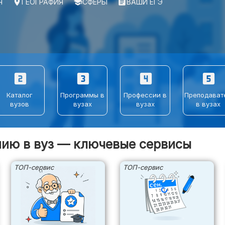
Я
place
ГЕОГРАФИЯ
school
СФЕРЫ
assignment
ВАШИ ЕГЭ
looks_two
looks_3
looks_4
looks_5
Каталог
Программы в
Профессии в
Преподават
вузов
вузах
вузах
в вузах
нию в вуз — ключевые сервисы
ТОП-сервис
ТОП-сервис