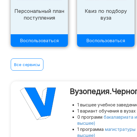
Персональный план
Квиз по подбору
поступления
вуза
ПРОЧЕЕ
Целевое
Воспользоваться
Воспользоваться
Журнал
Все сервисы
Задать вопрос
Поиск
Вузопедия.Черног
1 высшее учебное заведени
1 вариант обучения в вуза
0 программ
бакалавриата и
высшее)
1 программа
магистратуры 
высшее)