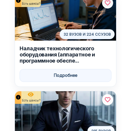
info
Есть шансы?
32 ВУЗОВ И 224 ССУЗОВ
Наладчик технологического
оборудования (аппаратное и
программное обеспе...
Подробнее
remove_red_eye
info
Есть шансы?