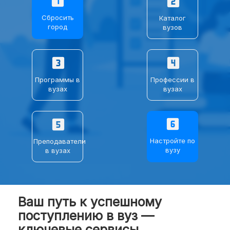
looks_one
looks_two
⌄
О ЕГЭ
Сбросить
Каталог
город
вузов
ПРОЧЕЕ
looks_3
looks_4
⌄
Программы в
Профессии в
Целевое
вузах
вузах
›
Журнал
looks_6
looks_5
›
Задать вопрос
Настройте по
Преподаватели
вузу
в вузах
⌄
Поиск
Ваш путь к успешному
поступлению в вуз —
ключевые сервисы