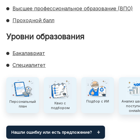
Высшее профессиональное образование (ВПО)
О ЕГЭ
Проходной балл
Уровни образования
ПРОЧЕЕ
Бакалавриат
Целевое
Специалитет
Журнал
Задать вопрос
Анализ ш
Подбор с ИИ
Персональный
Квиз с
Поиск
поступ
план
подбором
онлай
Нашли ошибку или есть предложение?