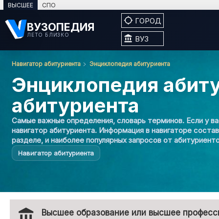
ВЫСШЕЕ
СПО

ГОРОД
ВУЗОПЕДИЯ
ЛЕТО БЛИЗКО

ВУЗ
Навигатор абитуриента
Энциклопедия абитуриента
КАТАЛОГ
Энциклопедия абиту
Вузы
абитуриента
Специальности
Самые важные определения, словарь терминов. Если у ва
навигатор абитуриента. Информация в навигаторе состав
разделе, и наиболее популярных запросов от абитуриент
Программы
Навигатор абитуриента
Профессии
Кто учит
account_balance
Высшее образование или высшее професс