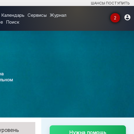
ШАНСЫ ПОСТУПИТЬ
Календарь
Сервисы
Журнал

2
ое
Поиск
⌄
⌄
на
альном
⌄
⌄
›
уровень
Нужна помощь