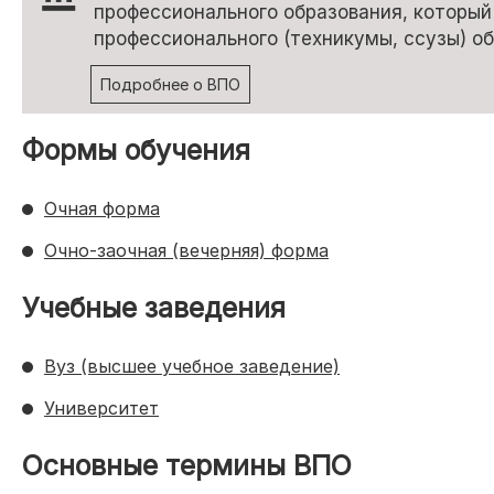
профессионального образования, который
ДАТЫ ПОСТУПЛЕНИЯ
профессионального (техникумы, ссузы) об
Подробнее о ВПО
Даты в вузах
Формы обучения
Дни открытых дверей
Траектория поступления
Очная форма
Очно-заочная (вечерняя) форма
ПОДБОР ВУЗА
Учебные заведения
Сервисы
Вуз (высшее учебное заведение)
Подбор по ЕГЭ
Университет
Основные термины ВПО
ЕГЭ