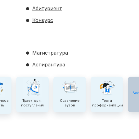
Абитуриент
Конкурс
Магистратура
Аспирантура
Все
ансов
Траектория
Сравнение
Тесты
ить
поступления
вузов
профориентации
н