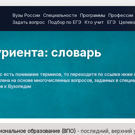
Вузы России
Специальности
Программы
Профессии
Задать вопрос
Подбор по ЕГЭ
Кто учит
ЕГЭ
Целев
риента: словарь
с есть понимание терминов, то переходите по ссылке ниже 
лена на основе многочисленных вопросов, заданных в специ
ов к Вузопедии
иональное образование (ВПО)
- последний, верхний 