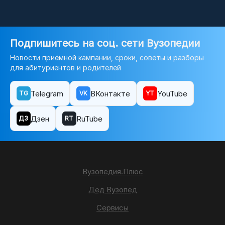
Подпишитесь на соц. сети Вузопедии
Новости приёмной кампании, сроки, советы и разборы
для абитуриентов и родителей
Telegram
ВКонтакте
YouTube
TG
VK
YT
Дзен
RuTube
ДЗ
RT
Вузопедия.Плюс
Дед Вузопед
Сервисы