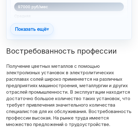
97000 руб/мес
Средняя
99500 руб/мес
Показать ещё
▾
Максимальная
102000 руб/мес
Востребованность профессии
Красноярск
Получение цветных металлов с помощью
Минимальная
электролизных установок в электролитических
расплавах солей широко применяется на различных
82500 руб/мес
предприятиях машиностроения, металлургии и других
Средняя
отраслей промышленности. В эксплуатации находится
93164 руб/мес
достаточно большое количество таких установок, что
требует привлечения значительного количества
Максимальная
специалистов для их обслуживания. Востребованность
103829 руб/мес
профессии высокая. На рынке труда имеется
множество предложений о трудоустройстве.