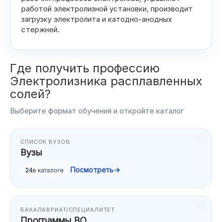
работой электролизной установки, производит
⌄
О ЕГЭ
загрузку электролита и катодно-анодных
стержней.
ПРОЧЕЕ
Где получить профессию
⌄
Целевое
Электролизника расплавленных
солей?
›
Журнал
Выберите формат обучения и откройте каталог
›
Задать вопрос
СПИСОК ВУЗОВ
Вузы
⌄
Поиск
Посмотреть
→
24
в каталоге
БАКАЛАВРИАТ/СПЕЦИАЛИТЕТ
Программы ВО