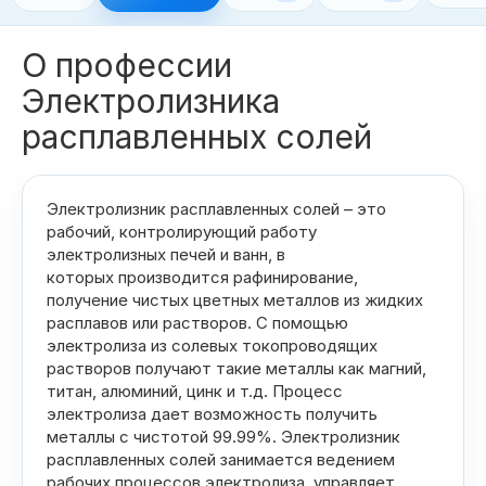
О профессии
›
Даты в вузах
Электролизника
›
Дни открытых дверей
расплавленных солей
›
Траектория поступления
Электролизник расплавленных солей – это
рабочий, контролирующий работу
ПОДБОР ВУЗА
электролизных печей и ванн, в
которых производится рафинирование,
получение чистых цветных металлов из жидких
⌄
Сервисы
расплавов или растворов. С помощью
электролиза из солевых токопроводящих
растворов получают такие металлы как магний,
⌄
Подбор по ЕГЭ
титан, алюминий, цинк и т.д. Процесс
электролиза дает возможность получить
металлы с чистотой 99.99%. Электролизник
ЕГЭ
расплавленных солей занимается ведением
рабочих процессов электролиза, управляет