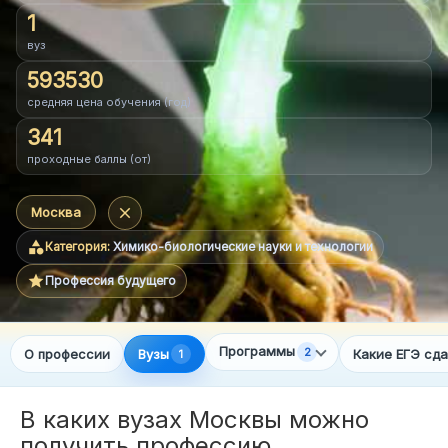
1
вуз
›
Даты в вузах
593530
средняя цена обучения (год)
›
Дни открытых дверей
341
проходные баллы (от)
›
Траектория поступления

Москва
ПОДБОР ВУЗА
category
Категория:
Химико-биологические науки и технологии
star
Профессия будущего
⌄
Сервисы
⌄
Подбор по ЕГЭ
Программы
2
О профессии
Вузы
Какие ЕГЭ сда
1
ЕГЭ
В каких вузах Москвы можно
получить профессию