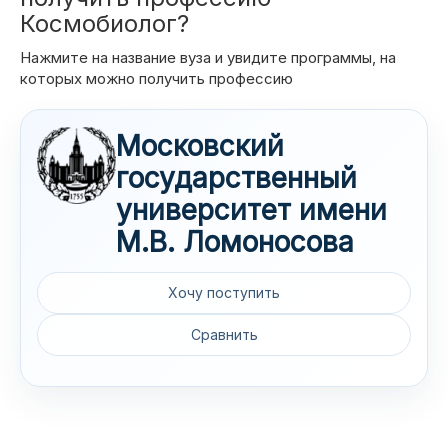
Космобиолог?
⌄
О ЕГЭ
Нажмите на название вуза и увидите программы, на
которых можно получить профессию
ПРОЧЕЕ
Московский
⌄
Целевое
государственный
университет имени
›
Журнал
М.В. Ломоносова
›
Задать вопрос
Хочу поступить
⌄
Поиск
Сравнить