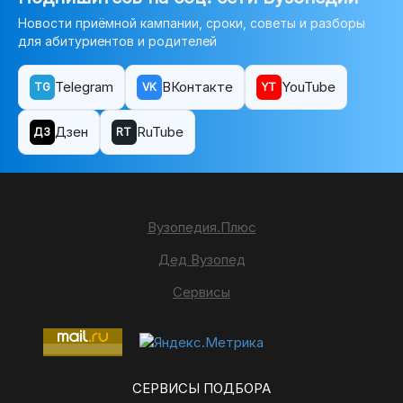
Новости приёмной кампании, сроки, советы и разборы
для абитуриентов и родителей
Telegram
ВКонтакте
YouTube
TG
VK
YT
Дзен
RuTube
ДЗ
RT
Вузопедия.Плюс
Дед Вузопед
Сервисы
СЕРВИСЫ ПОДБОРА