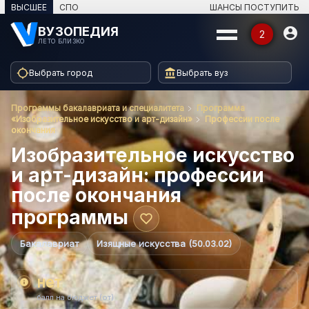
ВЫСШЕЕ
СПО
ШАНСЫ ПОСТУПИТЬ
ВУЗОПЕДИЯ

2
ЛЕТО БЛИЗКО


Выбрать город
Выбрать вуз
КАТАЛОГ
Программы бакалавриата и специалитета
Программа
⌄
Вузы
«Изобразительное искусство и арт-дизайн»
Профессии после
окончания
Изобразительное искусство
⌄
Специальности
и арт-дизайн: профессии
после окончания
⌄
Программы
программы
⌄
Профессии
Бакалавриат
Изящные искусства (50.03.02)
›
Кто учит
нет
info
балл на бюджет (от)
ДАТЫ ПОСТУПЛЕНИЯ