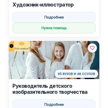
Художник-иллюстратор
Подробнее
Нужна помощь
remove_red_eye
info
Есть шансы?
65 ВУЗОВ И 48 ССУЗОВ
Руководитель детского
изобразительного творчества
Подробнее