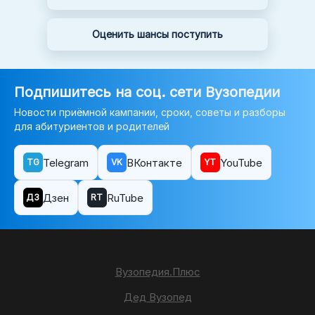
Оценить шансы поступить
Подпишитесь на соц. сети Вузопедии
Новости приёмной кампании, сроки, советы и разборы
для абитуриентов и родителей
Telegram
ВКонтакте
YouTube
TG
VK
YT
Дзен
RuTube
ДЗ
RT
Вузопедия.Плюс
Дед Вузопед