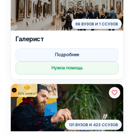
69 ВУЗОВ И 1 ССУЗОВ
Галерист
Подробнее
Нужна помощь
remove_red_eye
info
Есть шансы?
131 ВУЗОВ И 423 ССУЗОВ