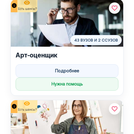
remove_red_eye
info
Есть шансы?
43 ВУЗОВ И 2 ССУЗОВ
Арт-оценщик
Подробнее
Нужна помощь
remove_red_eye
info
Есть шансы?