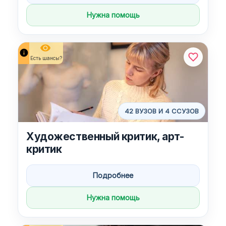
Нужна помощь
remove_red_eye
info
Есть шансы?
42 ВУЗОВ И 4 ССУЗОВ
Художественный критик, арт-
критик
Подробнее
Нужна помощь