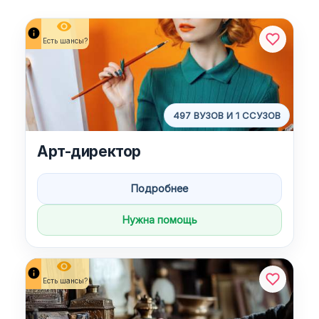
⌄
О ЕГЭ
remove_red_eye
info
Есть шансы?
ПРОЧЕЕ
⌄
Целевое
497 ВУЗОВ И 1 ССУЗОВ
›
Журнал
Арт-директор
›
Задать вопрос
Подробнее
Нужна помощь
⌄
Поиск
remove_red_eye
info
Есть шансы?