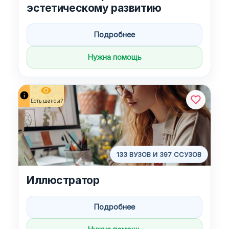
эстетическому развитию
Подробнее
Нужна помощь
remove_red_eye
info
Есть шансы?
133 ВУЗОВ И 397 ССУЗОВ
Иллюстратор
Подробнее