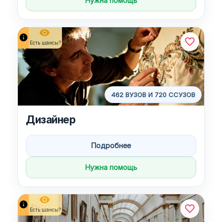
Нужна помощь
remove_red_eye
info
Есть шансы?
462 ВУЗОВ И 720 ССУЗОВ
Дизайнер
Подробнее
Нужна помощь
remove_red_eye
info
Есть шансы?