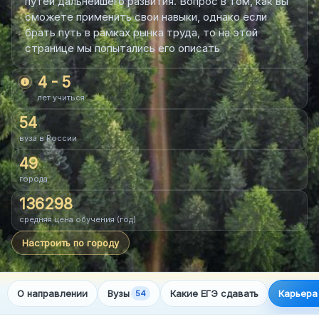
путей дальнейшего развития. Вопрос в том, как вы
сможете применить свои навыки, однако если
брать путь в рамках рынка труда, то на этой
›
Даты в вузах
странице мы попытались его описать
4 - 5
›
Дни открытых дверей
info
лет учиться
›
Траектория поступления
54
вуза в России
49
ПОДБОР ВУЗА
города
136298
⌄
Сервисы
средняя цена обучения (год)
Настроить по городу
⌄
Подбор по ЕГЭ
ЕГЭ
О направлении
Вузы
Какие ЕГЭ сдавать
Карьера
54