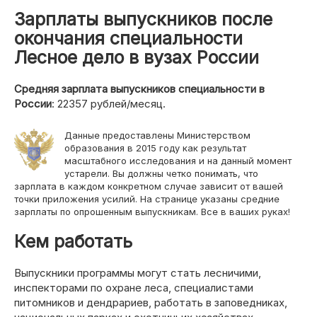
Зарплаты выпускников после
⌄
О ЕГЭ
окончания специальности
Лесное дело в вузах России
ПРОЧЕЕ
Средняя зарплата выпускников специальности в
России
: 22357 рублей/месяц.
⌄
Целевое
Данные предоставлены Министерством
›
Журнал
образования в 2015 году как результат
масштабного исследования и на данный момент
устарели. Вы должны четко понимать, что
›
Задать вопрос
зарплата в каждом конкретном случае зависит от вашей
точки приложения усилий. На странице указаны средние
зарплаты по опрошенным выпускникам. Все в ваших руках!
⌄
Поиск
Кем работать
Выпускники программы могут стать лесничими,
инспекторами по охране леса, специалистами
питомников и дендрариев, работать в заповедниках,