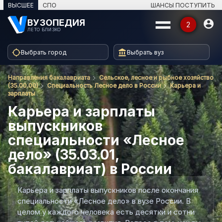
ВЫСШЕЕ
СПО
ШАНСЫ ПОСТУПИТЬ
ВУЗОПЕДИЯ

2
ЛЕТО БЛИЗКО


Выбрать город
Выбрать вуз
КАТАЛОГ
Направления бакалавриата
Сельское, лесное и рыбное хозяйство
⌄
Вузы
(35.00.00)
Специальность Лесное дело в России
Карьера и
зарплаты
Карьера и зарплаты
⌄
Специальности
выпускников
специальности «Лесное
⌄
Программы
дело» (35.03.01,
⌄
Профессии
бакалавриат) в России
›
Кто учит
Карьера и зарплаты выпускников после окончания
специальности «Лесное дело» в вузе России. В
целом у каждого человека есть десятки и сотни
ДАТЫ ПОСТУПЛЕНИЯ