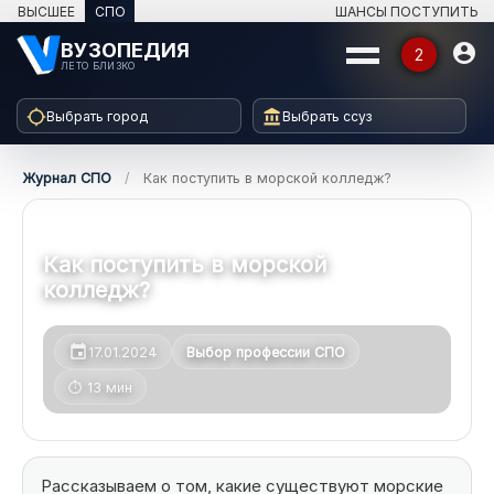
ВЫСШЕЕ
СПО
ШАНСЫ ПОСТУПИТЬ
ВУЗОПЕДИЯ

2
ЛЕТО БЛИЗКО


Выбрать город
Выбрать ссуз
КАТАЛОГ
Журнал СПО
/
Как поступить в морской колледж?
⌄
Ссузы
⌄
Специальности
Как поступить в морской

колледж?
⌄
Программы
event
17.01.2024
Выбор профессии СПО
⌄
Профессии
⏱ 13 мин
⌄
Календарь
›
Журнал
Рассказываем о том, какие существуют морские