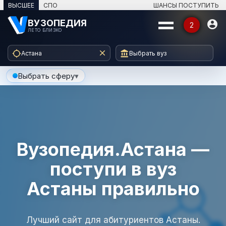
ВЫСШЕЕ
СПО
ШАНСЫ ПОСТУПИТЬ
ВУЗОПЕДИЯ

2
ЛЕТО БЛИЗКО



Астана
Выбрать вуз
КАТАЛОГ — АСТАНА
Выбрать сферу
▾
⌄
Вузы Астаны
⌄
Специальности
⌄
Программы
Вузопедия.Астана —
поступи в вуз
⌄
Профессии
Астаны правильно
ДАТЫ ПОСТУПЛЕНИЯ
Лучший сайт для абитуриентов Астаны.