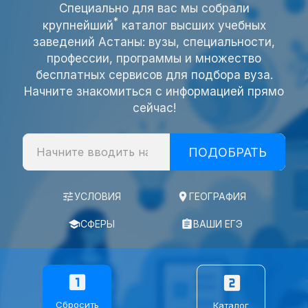
›
Даты в вузах
Специально для вас мы собрали
*
крупнейший
каталог высших учебных
заведений Астаны: вузы, специальности,
›
Дни открытых дверей
профессии, программы и множество
бесплатных сервисов для подбора вуза.
›
Траектория поступления
Начните знакомиться с информацией прямо
сейчас!
ПОДБОР ВУЗА
⌄
Сервисы
tune
УСЛОВИЯ
place
ГЕОГРАФИЯ
⌄
Подбор по ЕГЭ
school
СФЕРЫ
assignment
ВАШИ ЕГЭ
ЕГЭ
looks_one
looks_two
⌄
О ЕГЭ
Сбросить
Каталог