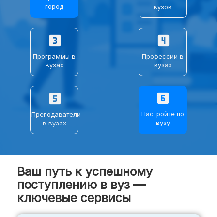
город
вузов
ПРОЧЕЕ
looks_3
looks_4
⌄
Целевое
Программы в
Профессии в
вузах
вузах
›
Журнал
looks_6
looks_5
›
Задать вопрос
Настройте по
Преподаватели
вузу
в вузах
⌄
Поиск
Ваш путь к успешному
поступлению в вуз —
ключевые сервисы