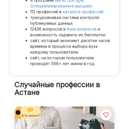
9 программ
магистратуры
(специализированное высшее)
112 профессий в
каталоге профессий
трехуровневая система контроля
публикуемых данных
12436 вопросов в
базе вопросов
и
возможность задавать их бесплатно
сайт, который экономит десятки часов
времени в процессе выбора вуза
каждому пользователю
сайт, на котором пользователи
проводят 568+ лет жизни в год
Случайные профессии в
Астане
remove_red_eye
info
Есть шансы?