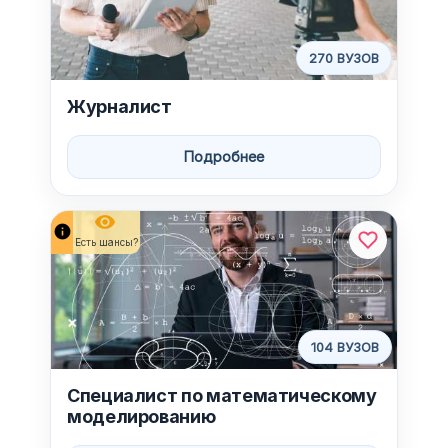
270 ВУЗОВ
Журналист
Подробнее
remove_red_eye
info
Есть шансы?
104 ВУЗОВ
Специалист по математическому
моделированию